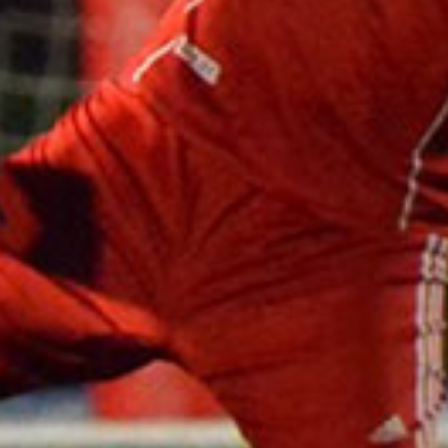
Omnivox
Microsoft 365
Guichet des requêtes
Portail CégepTR
Intranet du personnel
Bottin du personnel
Urgences