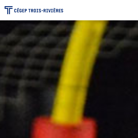
-
Programmes
Admission
Zone étudiante
Formation continue
Carrière