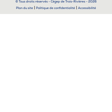
© Tous droits réservés - Cégep de Trois-Rivières - 2026
|
|
Plan du site
Politique de confidentialité
Accessibilité