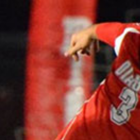
Pour les entreprises
Le cégep
Notre collège
Services à la population
Stages et emplois pour étudiants
Communications
Liens utiles